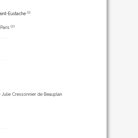
(
1
)
aint-Eustache
(
2
)
à
Paris
e Julie Cressonnier de Beauplan