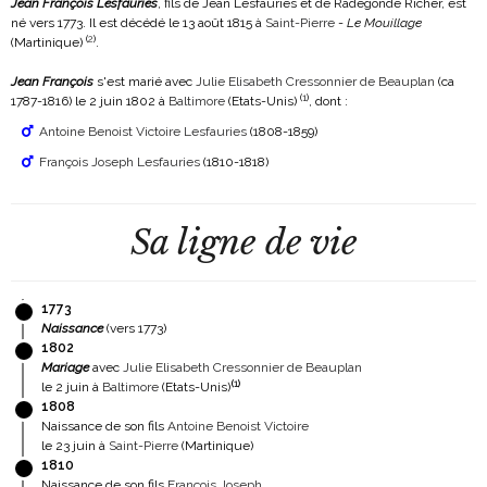
Jean François Lesfauries
, fils de Jean Lesfauries et de Radegonde Richer, est
né vers 1773. Il est décédé le 13 août 1815 à
Saint-Pierre
-
Le Mouillage
(
2
)
(Martinique)
.
Jean François
s'est marié avec
Julie Elisabeth Cressonnier de Beauplan
(ca
(
1
)
1787-1816)
le 2 juin 1802 à
Baltimore
(Etats-Unis)
, dont :
Antoine Benoist Victoire Lesfauries
(1808-1859)
François Joseph Lesfauries
(1810-1818)
Sa ligne de vie
1773
Naissance
(vers 1773)
1802
Mariage
avec
Julie Elisabeth Cressonnier de Beauplan
(
1
)
le 2 juin à
Baltimore
(Etats-Unis)
1808
Naissance de son fils
Antoine Benoist Victoire
le 23 juin à
Saint-Pierre
(Martinique)
1810
Naissance de son fils
François Joseph