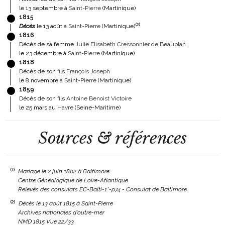
le 13 septembre à
Saint-Pierre
(Martinique)
1815
(
2
)
Décès
le 13 août à
Saint-Pierre
(Martinique)
1816
Décès de sa femme
Julie Elisabeth Cressonnier de Beauplan
le 23 décembre à
Saint-Pierre
(Martinique)
1818
Décès de son fils
François Joseph
le 8 novembre à
Saint-Pierre
(Martinique)
1859
Décès de son fils
Antoine Benoist Victoire
le 25 mars au
Havre
(Seine-Maritime)
Sources & références
(1)
Mariage le 2 juin 1802 à Baltimore
Centre Généalogique de Loire-Atlantique
Relevés des consulats EC-Balti-1*-p74 - Consulat de Baltimore
(2)
Décès le 13 août 1815 à Saint-Pierre
Archives nationales d'outre-mer
NMD 1815 Vue 22/33