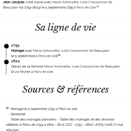
Jean Jacques
s'est marié avec
Marie Antoinette Julie Cressonnier de
(
1
)
Beauplan
(ca 1754-1824)
le 5 septembre 1795 à
Paris
ex 10e
Sa ligne de vie
1795
Mariage
avec
Marie Antoinette Julie Cressonnier de Beauplan
(
1
)
le 5 septembre à
Paris
ex 10e
1824
Décès de sa femme
Marie Antoinette Julie Cressonnier de Beauplan
le 20 février à
Paris
ex 10e
Sources & références
(1)
Mariage le 5 septembre 1795 à Paris ex 10e
Geneanet
Table des mariages parisiens - Table des mariages et des divorces
célébrés à Paris de 1793 à 1802 - BLA-CEZ - 1793 - 1802 | AD75 V10E/2 Vue
309/445