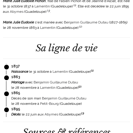
Marie Julie Eudoxie Pichon
, fille de Fabien Pichon et de Jeanne d'Alciat, est née
(
1
)
le 31 octobre 1837 à
Lamentin
(Guadeloupe)
. Elle est décédée le 22 juin 1895
(
3
)
aux
Abymes
(Guadeloupe)
.
Marie Julie Eudoxie
s'est mariée avec
Benjamin Guillaume Dutau
(1827-1865)
(
2
)
le 28 novembre 1863 à
Lamentin
(Guadeloupe)
Sa ligne de vie
1837
(
1
)
Naissance
le 31 octobre à
Lamentin
(Guadeloupe)
1863
Mariage
avec
Benjamin Guillaume Dutau
(
2
)
le 28 novembre à
Lamentin
(Guadeloupe)
1865
Décès de son mari
Benjamin Guillaume Dutau
le 28 novembre à
Petit-Bourg
(Guadeloupe)
1895
(
3
)
Décès
le 22 juin aux
Abymes
(Guadeloupe)
Sources & références