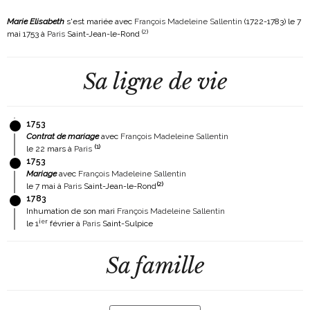
Marie Elisabeth
s'est mariée avec
François Madeleine Sallentin
(1722-1783)
le 7
(
2
)
mai 1753 à
Paris
Saint-Jean-le-Rond
Sa ligne de vie
1753
Contrat de mariage
avec
François Madeleine Sallentin
(
1
)
le 22 mars à
Paris
1753
Mariage
avec
François Madeleine Sallentin
(
2
)
le 7 mai à
Paris
Saint-Jean-le-Rond
1783
Inhumation de son mari
François Madeleine Sallentin
ier
le 1
février à
Paris
Saint-Sulpice
Sa famille