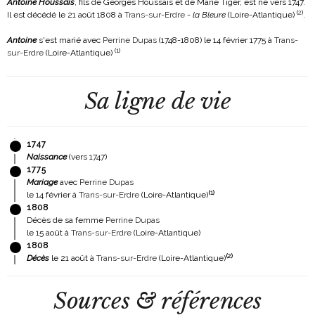
Antoine Houssais
, fils de Georges Houssais et de Marie Tiger, est né vers 1747.
(
2
)
Il est décédé le 21 août 1808 à
Trans-sur-Erdre
-
la Bleure
(Loire-Atlantique)
.
Antoine
s'est marié avec
Perrine Dupas
(1748-1808)
le 14 février 1775 à
Trans-
(
1
)
sur-Erdre
(Loire-Atlantique)
Sa ligne de vie
1747
Naissance
(vers 1747)
1775
Mariage
avec
Perrine Dupas
(
1
)
le 14 février à
Trans-sur-Erdre
(Loire-Atlantique)
1808
Décès de sa femme
Perrine Dupas
le 15 août à
Trans-sur-Erdre
(Loire-Atlantique)
1808
(
2
)
Décès
le 21 août à
Trans-sur-Erdre
(Loire-Atlantique)
Sources & références