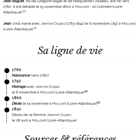
Jean Bliguet
, fils de Grégoire Bliget et de Marguerite Chapeau, est né vers
1760. Il est décédé le 15 novembre 1800 à
Mouzeil
-
la Cotinière
(Loire-
(
2
)
Atlantique)
.
Jean
s'est marié avec
Jeanne Dupas
(1763-1841)
le 6 novembre 1792 à
Mouzeil
(
1
)
(Loire-Atlantique)
Sa ligne de vie
1760
Naissance
(vers 1760)
1792
Mariage
avec
Jeanne Dupas
(
1
)
le 6 novembre à
Mouzeil
(Loire-Atlantique)
1800
(
2
)
Décès
le 15 novembre à
Mouzeil
(Loire-Atlantique)
1841
Décès de sa femme
Jeanne Dupas
le 28 avril à
Mouzeil
(Loire-Atlantique)
Sources & références