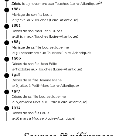
(
3
)
Décès
le 13 novembre aux
Touches
(Loire-Atlantique)
1882
Mariage de son fils
Louis
le 17 avril aux
Touches
(Loire-Atlantique)
1882
Décès de son mari
Jean Dupas
le 18 juin aux
Touches
(Loire-Atlantique)
1883
Mariage de sa fille
Louise Julienne
le 30 septembre aux
Touches
(Loire-Atlantique)
1906
Décès de son fils
Jean Félix
le 7 octobre aux
Touches
(Loire-Atlantique)
1918
Décès de sa fille
Jeanne Marie
le 6 juillet à
Petit-Mars
(Loire-Atlantique)
1927
Décès de sa fille
Louise Julienne
le 6 janvier à
Nort-sur-Erdre
(Loire-Atlantique)
1931
Décès de son fils
Louis
le 16 mars à
Mouzeil
(Loire-Atlantique)