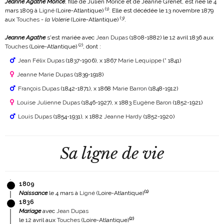
Jeanne Agathe Morice
, fille de Julien Morice et de Jeanne Grenet, est née le 4
(
1
)
mars 1809 à
Ligné
(Loire-Atlantique)
. Elle est décédée le 13 novembre 1879
(
3
)
aux
Touches
-
la Volerie
(Loire-Atlantique)
.
Jeanne Agathe
s'est mariée avec
Jean Dupas
(1808-1882)
le 12 avril 1836 aux
(
2
)
Touches
(Loire-Atlantique)
, dont :
Jean Félix Dupas
(1837-1906)
, x 1867
Marie Lequippe
(° 1841)
Jeanne Marie Dupas
(1839-1918)
François Dupas
(1842-1871)
, x 1868
Marie Barron
(1848-1912)
Louise Julienne Dupas
(1846-1927)
, x 1883
Eugène Baron
(1852-1921)
Louis Dupas
(1854-1931)
, x 1882
Jeanne Hardy
(1852-1920)
Sa ligne de vie
1809
(
1
)
Naissance
le 4 mars à
Ligné
(Loire-Atlantique)
1836
Mariage
avec
Jean Dupas
(
2
)
le 12 avril aux
Touches
(Loire-Atlantique)