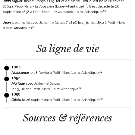
Jean Diguet
, fils de François Diguet et de Marie Leduc, est né le 28 février
(
1
)
1804 à
Petit-Mars
-
la Joussière
(Loire-Atlantique)
. Il est décédé le 26
(
3
)
septembre 1858 à
Petit-Mars
-
la Joussière
(Loire-Atlantique)
.
Jean
s'est marié avec
Julienne Dupas
(° 1816)
le 13 juillet 1852 à
Petit-Mars
(
2
)
(Loire-Atlantique)
Sa ligne de vie
1804
(
1
)
Naissance
le 28 février à
Petit-Mars
(Loire-Atlantique)
1852
Mariage
avec
Julienne Dupas
(
2
)
le 13 juillet à
Petit-Mars
(Loire-Atlantique)
1858
(
3
)
Décès
le 26 septembre à
Petit-Mars
(Loire-Atlantique)
Sources & références