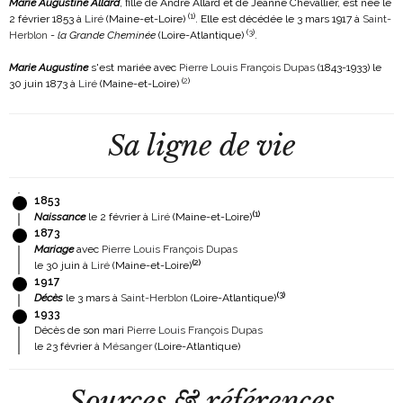
Marie Augustine Allard
, fille de André Allard et de Jeanne Chevallier, est née le
(
1
)
2 février 1853 à
Liré
(Maine-et-Loire)
. Elle est décédée le 3 mars 1917 à
Saint-
(
3
)
Herblon
-
la Grande Cheminée
(Loire-Atlantique)
.
Marie Augustine
s'est mariée avec
Pierre Louis François Dupas
(1843-1933)
le
(
2
)
30 juin 1873 à
Liré
(Maine-et-Loire)
Sa ligne de vie
1853
(
1
)
Naissance
le 2 février à
Liré
(Maine-et-Loire)
1873
Mariage
avec
Pierre Louis François Dupas
(
2
)
le 30 juin à
Liré
(Maine-et-Loire)
1917
(
3
)
Décès
le 3 mars à
Saint-Herblon
(Loire-Atlantique)
1933
Décès de son mari
Pierre Louis François Dupas
le 23 février à
Mésanger
(Loire-Atlantique)
Sources & références