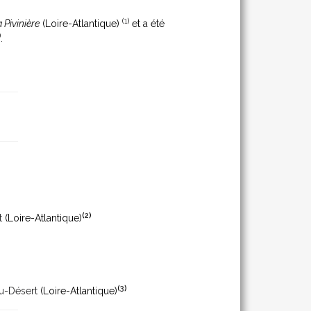
(
1
)
a Pivinière
(Loire-Atlantique)
et a été
)
.
(
2
)
t
(Loire-Atlantique)
(
3
)
u-Désert
(Loire-Atlantique)