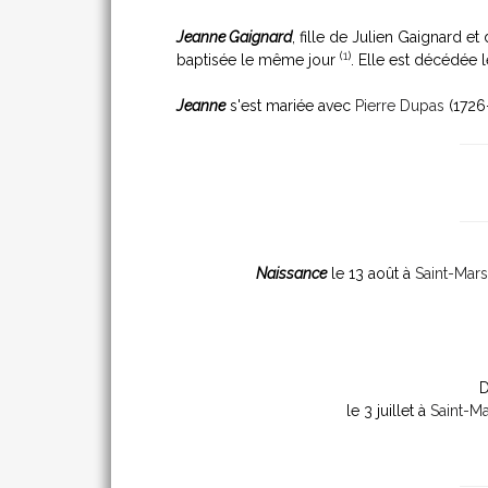
Jeanne Gaignard
, fille de Julien Gaignard e
(
1
)
baptisée le même jour
. Elle est décédée 
Jeanne
s'est mariée avec
Pierre Dupas
(1726
Naissance
le 13 août à
Saint-Mar
D
le 3 juillet à
Saint-M