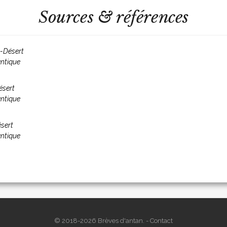
Sources & références
u-Désert
antique
ésert
antique
sert
antique
© 2018-2026 Brèves d'antan. -
Contact