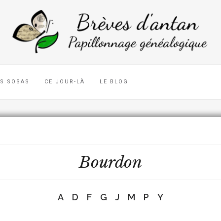
ES SOSAS
CE JOUR-LÀ
LE BLOG
Bourdon
A
D
F
G
J
M
P
Y