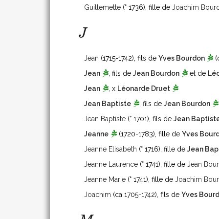
Guillemette
(° 1736)
, fille de
Joachim Bour
J
Jean
(1715-1742)
, fils de
Yves Bourdon
(
Jean
, fils de
Jean Bourdon
et de
Lé
Jean
, x
Léonarde Druet
Jean Baptiste
, fils de
Jean Bourdon
Jean Baptiste
(° 1701)
, fils de
Jean Baptist
Jeanne
(1720-1783)
, fille de
Yves Bour
Jeanne Elisabeth
(° 1716)
, fille de
Jean Bap
Jeanne Laurence
(° 1741)
, fille de
Jean Bou
Jeanne Marie
(° 1741)
, fille de
Joachim Bou
Joachim
(ca 1705-1742)
, fils de
Yves Bour