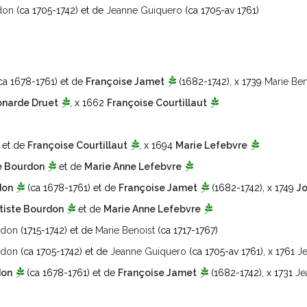
don
(ca 1705-1742)
et de
Jeanne Guiquero
(ca 1705-av 1761)
ca 1678-1761)
et de
Françoise Jamet
(1682-1742)
, x 1739
Marie Ben
onarde Druet
, x 1662
Françoise Courtillaut
et de
Françoise Courtillaut
, x 1694
Marie Lefebvre
e Bourdon
et de
Marie Anne Lefebvre
don
(ca 1678-1761)
et de
Françoise Jamet
(1682-1742)
, x 1749
Jo
tiste Bourdon
et de
Marie Anne Lefebvre
rdon
(1715-1742)
et de
Marie Benoist
(ca 1717-1767)
rdon
(ca 1705-1742)
et de
Jeanne Guiquero
(ca 1705-av 1761)
, x 1761
J
don
(ca 1678-1761)
et de
Françoise Jamet
(1682-1742)
, x 1731
Je