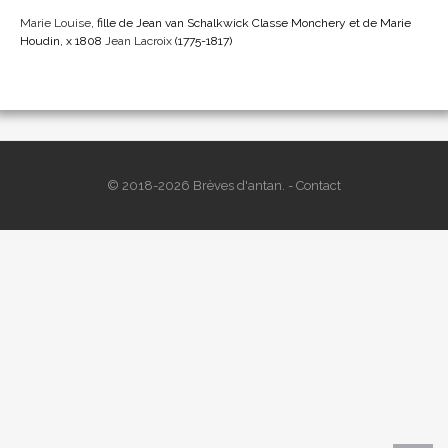
Marie Louise
, fille de Jean van Schalkwick Classe Monchery et de Marie
Houdin, x 1808
Jean Lacroix
(1775-1817)
© 2018-2026 Brèves d'antan. -
Contact