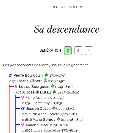
FRÈRES ET SOEURS
Sa descendance
GÉNÉRATION :
2
3
4
Les 9 descendants de Pierre jusqu'à la 2
e
génération :
Pierre Bourgouin
(1705-1759)
x 1742
Marie Gilbert
(1719-1756)
Louise Bourgouin
(1749-1810)
x 1768
Joseph Dutau
(ca 1739-1805)
Marie Dutau
(1770-1795)
x 1794
Pierre Pipy
(° 1763)
Joseph Dutau
(1772-1849)
x av 1806
Anne Lacroix
(1776-1811)
x 1816
Marie Sornet
(ca 1798-1855)
Annette Dutau
(1778-1818)
x 1802
Louis Bourdelon
(1774-1813)