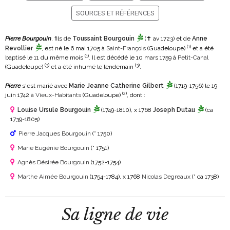
SOURCES ET RÉFÉRENCES
Pierre Bourgouin
, fils de
Toussaint Bourgouin
(✝ av 1723)
et de
Anne
(
1
)
Revollier
, est né le 6 mai 1705 à
Saint-François
(Guadeloupe)
et a été
(
1
)
baptisé le 11 du même mois
. Il est décédé le 10 mars 1759 à
Petit-Canal
(
3
)
(
3
)
(Guadeloupe)
et a été inhumé le lendemain
.
Pierre
s'est marié avec
Marie Jeanne Catherine Gilbert
(1719-1756)
le 19
(
2
)
juin 1742 à
Vieux-Habitants
(Guadeloupe)
, dont :
Louise Ursule Bourgouin
(1749-1810)
, x 1768
Joseph Dutau
(ca
1739-1805)
Pierre Jacques Bourgouin
(° 1750)
Marie Eugénie Bourgouin
(° 1751)
Agnès Désirée Bourgouin
(1752-1754)
Marthe Aimée Bourgouin
(1754-1784)
, x 1768
Nicolas Degreaux
(° ca 1738)
Sa ligne de vie