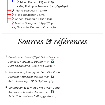
Marie Dutau
(1789-av 1829)
x 1817
Rodolphe Tesseron
(ca 1789-1850)
Pierre Bourgouin
(° 1750)
Marie Bourgouin
(° 1751)
Agnès Bourgouin
(1752-1754)
Marthe Bourgouin
(1754-1784)
x 1768
Nicolas Degreaux
(° ca 1738)
Sources & références
(1)
Baptême le 11 mai 1705 à Saint-François
Archives nationales d'outre-mer
Acte de baptême -BMS 1705 Vue 6/7
(2)
Mariage le 19 juin 1742 à Vieux-Habitants
Archives nationales d'outre-mer
Acte de mariage -BMS 1742 Vue 3/5
(3)
Inhumation le 11 mars 1759 à Petit-Canal
Archives nationales d'outre-mer
Acte d'inhumation -BMS 1759 Vue 2/7