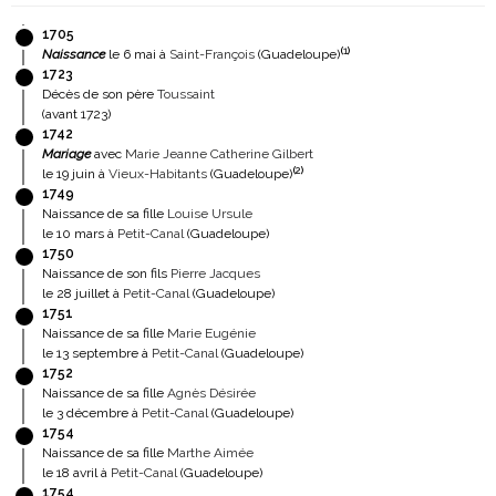
1705
(
1
)
Naissance
le 6 mai à
Saint-François
(Guadeloupe)
1723
Décès de son père
Toussaint
(avant 1723)
1742
Mariage
avec
Marie Jeanne Catherine Gilbert
(
2
)
le 19 juin à
Vieux-Habitants
(Guadeloupe)
1749
Naissance de sa fille
Louise Ursule
le 10 mars à
Petit-Canal
(Guadeloupe)
1750
Naissance de son fils
Pierre Jacques
le 28 juillet à
Petit-Canal
(Guadeloupe)
1751
Naissance de sa fille
Marie Eugénie
le 13 septembre à
Petit-Canal
(Guadeloupe)
1752
Naissance de sa fille
Agnès Désirée
le 3 décembre à
Petit-Canal
(Guadeloupe)
1754
Naissance de sa fille
Marthe Aimée
le 18 avril à
Petit-Canal
(Guadeloupe)
1754