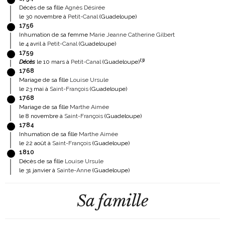
Décès de sa fille
Agnès Désirée
le 30 novembre à
Petit-Canal
(Guadeloupe)
1756
Inhumation de sa femme
Marie Jeanne Catherine Gilbert
le 4 avril à
Petit-Canal
(Guadeloupe)
1759
(
3
)
Décès
le 10 mars à
Petit-Canal
(Guadeloupe)
1768
Mariage de sa fille
Louise Ursule
le 23 mai à
Saint-François
(Guadeloupe)
1768
Mariage de sa fille
Marthe Aimée
le 8 novembre à
Saint-François
(Guadeloupe)
1784
Inhumation de sa fille
Marthe Aimée
le 22 août à
Saint-François
(Guadeloupe)
1810
Décès de sa fille
Louise Ursule
le 31 janvier à
Sainte-Anne
(Guadeloupe)
Sa famille