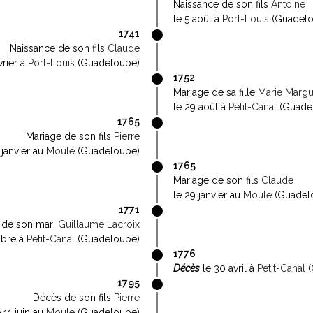
Naissance de son fils
Antoine
le 5 août à
Port-Louis
(Guadelo
1741
Naissance de son fils
Claude
vrier à
Port-Louis
(Guadeloupe)
1752
Mariage de sa fille
Marie Margu
le 29 août à
Petit-Canal
(Guade
1765
Mariage de son fils
Pierre
 janvier au
Moule
(Guadeloupe)
1765
Mariage de son fils
Claude
le 29 janvier au
Moule
(Guadel
1771
 de son mari
Guillaume Lacroix
mbre à
Petit-Canal
(Guadeloupe)
1776
Décès
le 30 avril à
Petit-Canal
(
1795
Décès de son fils
Pierre
e 11 juin au
Moule
(Guadeloupe)