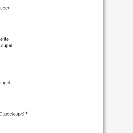
upe)
erite
loupe)
oupe)
(
1
)
Guadeloupe)