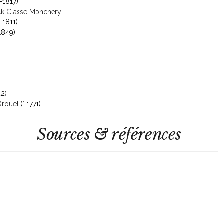
-1817)
ick Classe Monchery
-1811)
1849)
2)
Drouet
(° 1771)
Sources & références