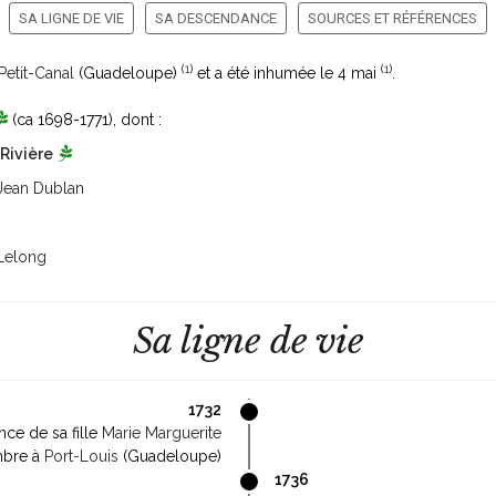
SA LIGNE DE VIE
SA DESCENDANCE
SOURCES ET RÉFÉRENCES
(
1
)
(
1
)
Petit-Canal
(Guadeloupe)
et a été inhumée le 4 mai
.
(ca 1698-1771)
, dont :
Rivière
Jean Dublan
 Lelong
Sa ligne de vie
1732
nce de sa fille
Marie Marguerite
mbre à
Port-Louis
(Guadeloupe)
1736