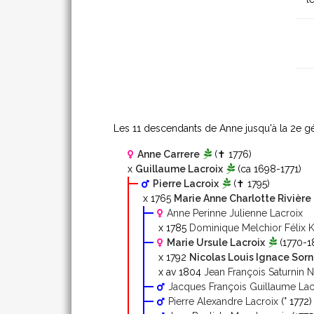
Les 11 descendants de Anne jusqu'à la 2
e
gé
Anne Carrere
(✝ 1776)
x
Guillaume Lacroix
(ca 1698-1771)
Pierre Lacroix
(✝ 1795)
x 1765
Marie Anne Charlotte Rivière
Anne Perinne Julienne Lacroix
x 1785
Dominique Melchior Félix K
Marie Ursule Lacroix
(1770-1
x 1792
Nicolas Louis Ignace Sorn
x av 1804
Jean François Saturnin 
Jacques François Guillaume Lac
Pierre Alexandre Lacroix
(° 1772)