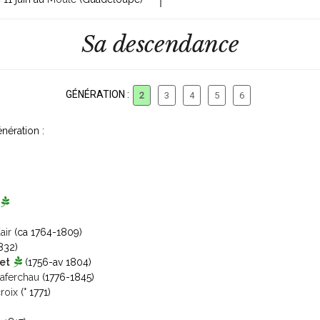
Sa descendance
GÉNÉRATION :
2
3
4
5
6
nération :
air
(ca 1764-1809)
832)
et
(1756-av 1804)
Naferchau
(1776-1845)
roix
(° 1771)