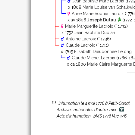
Jean Baptiste Marc Lacroix
(1775
x 1808
Marie Louise van Schalkw
Anne Marie Sophie Lacroix
(1776
x av 1806
Joseph Dutau
(1772-
Marie Marguerite Lacroix
(° 1732)
x 1752
Jean Baptiste Dublan
Antoine Lacroix
(° 1736)
Claude Lacroix
(° 1741)
x 1765
Elisabeth Dieudonnée Lelong
Claude Michel Lacroix
(1766-182
x ca 1800
Marie Claire Marguerite 
(1)
Inhumation le 4 mai 1776 à Petit-Canal
Archives nationales d'outre-mer
Acte d'inhumation -bMS 1776 Vue 4/6