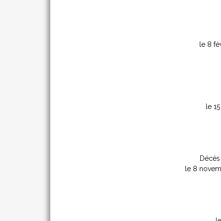
le 8 fé
le 15
Décès
le 8 nove
l