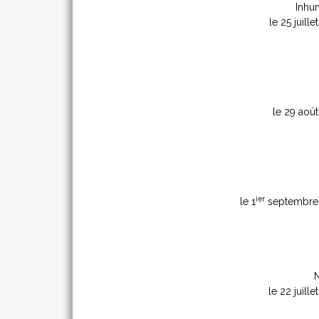
Inhu
le 25 juille
le 29 aoû
ier
le 1
septembre
N
le 22 juille