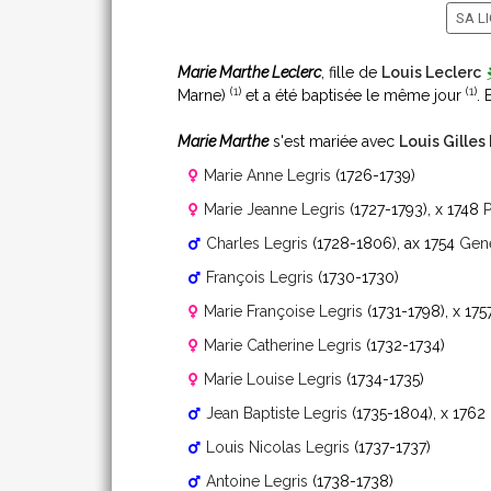
SA LI
Marie Marthe Leclerc
, fille de
Louis Leclerc
(
1
)
(
1
)
Marne)
et a été baptisée le même jour
. 
Marie Marthe
s'est mariée avec
Louis Gilles
Marie Anne Legris
(1726-1739)
Marie Jeanne Legris
(1727-1793)
, x 1748
Charles Legris
(1728-1806)
, ax 1754
Gene
François Legris
(1730-1730)
Marie Françoise Legris
(1731-1798)
, x 17
Marie Catherine Legris
(1732-1734)
Marie Louise Legris
(1734-1735)
Jean Baptiste Legris
(1735-1804)
, x 1762
Louis Nicolas Legris
(1737-1737)
Antoine Legris
(1738-1738)