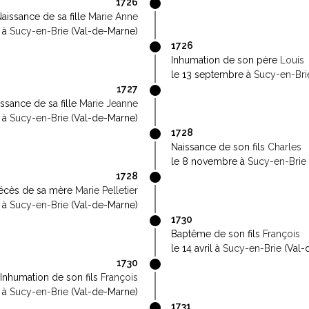
1726
aissance de sa fille
Marie Anne
r à
Sucy-en-Brie
(Val-de-Marne)
1726
Inhumation de son père
Louis
le 13 septembre à
Sucy-en-Bri
1727
ssance de sa fille
Marie Jeanne
t à
Sucy-en-Brie
(Val-de-Marne)
1728
Naissance de son fils
Charles
le 8 novembre à
Sucy-en-Brie
1728
écès de sa mère
Marie Pelletier
 à
Sucy-en-Brie
(Val-de-Marne)
1730
Baptême de son fils
François
le 14 avril à
Sucy-en-Brie
(Val-
1730
Inhumation de son fils
François
n à
Sucy-en-Brie
(Val-de-Marne)
1731