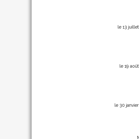
le 13 juille
le 19 aoû
le 30 janvie