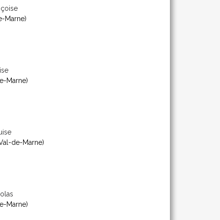
nçoise
e-Marne)
ise
e-Marne)
uise
Val-de-Marne)
colas
e-Marne)