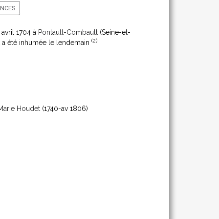
ENCES
3 avril 1704 à
Pontault-Combault
(Seine-et-
(
2
)
 a été inhumée le lendemain
.
Marie Houdet
(1740-av 1806)