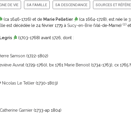
GNE DE VIE
SA FAMILLE
SA DESCENDANCE
SOURCES ET RÉFÉR
(ca 1646-1726)
et de
Marie Pelletier
(ca 1664-1728)
, est née le 
(
2
)
Elle est décédée le 24 février 1779 à
Sucy-en-Brie
(Val-de-Marne)
et
 Legris
(1703-1768)
avant 1726, dont :
Pierre Samson
(1722-1802)
viève Auvrat
(1729-1760)
, bx 1761
Marie Benoist
(1734-1763)
, cx 1765
57
Nicolas Le Tellier
(1730-1803)
Catherine Garnier
(1733-ap 1804)