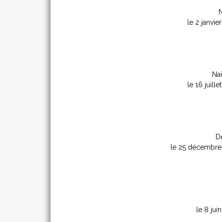
N
le 2 janvie
Nai
le 16 juille
D
le 25 décembre
le 8 jui