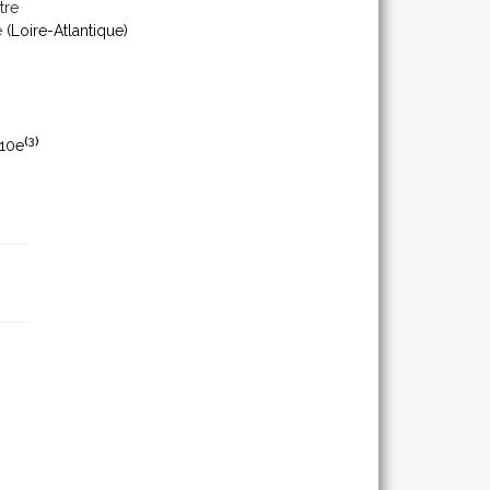
tre
e
(Loire-Atlantique)
(
3
)
10e