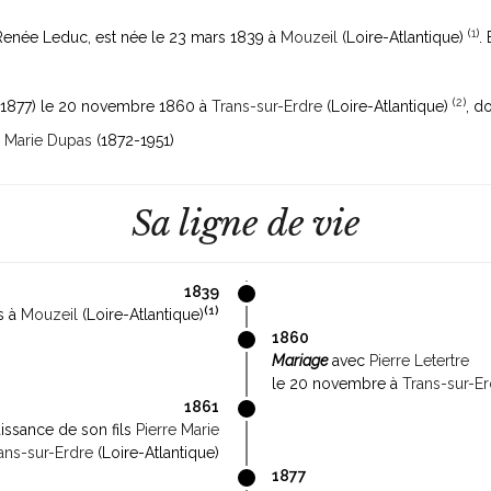
(
1
)
e Renée Leduc, est née le 23 mars 1839 à
Mouzeil
(Loire-Atlantique)
.
(
2
)
1877)
le 20 novembre 1860 à
Trans-sur-Erdre
(Loire-Atlantique)
, do
8
Marie Dupas
(1872-1951)
Sa ligne de vie
1839
(
1
)
s à
Mouzeil
(Loire-Atlantique)
1860
Mariage
avec
Pierre Letertre
le 20 novembre à
Trans-sur-Er
1861
issance de son fils
Pierre Marie
ans-sur-Erdre
(Loire-Atlantique)
1877