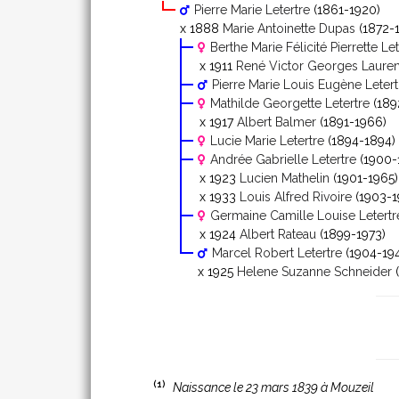
Pierre Marie Letertre
(1861-1920)
x 1888
Marie Antoinette Dupas
(1872-1
Berthe Marie Félicité Pierrette Let
x 1911
René Victor Georges Lauren
Pierre Marie Louis Eugène Letert
Mathilde Georgette Letertre
(189
x 1917
Albert Balmer
(1891-1966)
Lucie Marie Letertre
(1894-1894)
Andrée Gabrielle Letertre
(1900-
x 1923
Lucien Mathelin
(1901-1965)
x 1933
Louis Alfred Rivoire
(1903-1
Germaine Camille Louise Letertr
x 1924
Albert Rateau
(1899-1973)
Marcel Robert Letertre
(1904-19
x 1925
Helene Suzanne Schneider
(
(1)
Naissance le 23 mars 1839 à Mouzeil