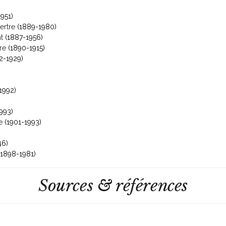
951)
ertre
(1889-1980)
t
(1887-1956)
re
(1890-1915)
2-1929)
1992)
993)
e
(1901-1993)
46)
1898-1981)
Sources & références