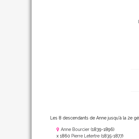
Les 8 descendants de Anne jusqu'à la 2
e
gén
Anne Bourcier
(1839-1896)
x 1860
Pierre Letertre
(1835-1877)