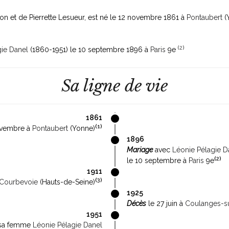
sson et de Pierrette Lesueur, est né le 12 novembre 1861 à
Pontaubert
(
(
2
)
gie Danel
(1860-1951)
le 10 septembre 1896 à
Paris
9e
Sa ligne de vie
1861
(
1
)
ovembre à
Pontaubert
(Yonne)
1896
Mariage
avec
Léonie Pélagie D
(
2
)
le 10 septembre à
Paris
9e
1911
(
3
)
Courbevoie
(Hauts-de-Seine)
1925
Décès
le 27 juin à
Coulanges-s
1951
 sa femme
Léonie Pélagie Danel