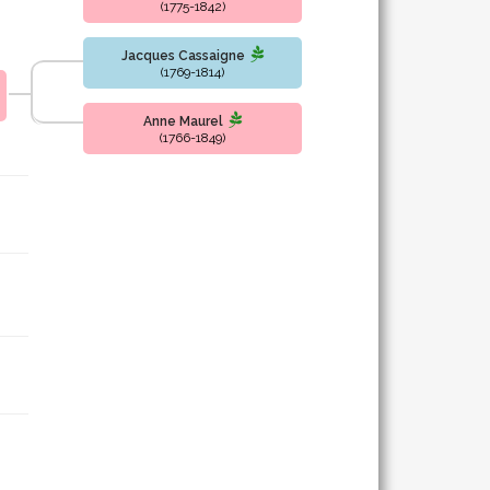
(1775-1842)
Jacques Cassaigne
(1769-1814)
Anne Maurel
(1766-1849)