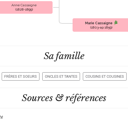
Anne Cassaigne
(1828-1899)
Marie Cassaigne
(1803-ap 1859)
Sa famille
FRÈRES ET SOEURS
ONCLES ET TANTES
COUSINS ET COUSINES
Sources & références
té