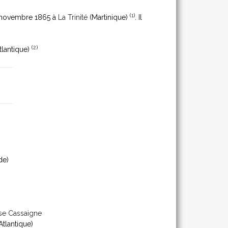
(
1
)
0 novembre 1865 à
La Trinité
(Martinique)
. Il
(
2
)
tlantique)
de)
se Cassaigne
Atlantique)