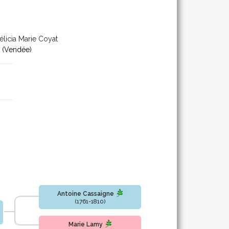
licia Marie Coyat
(Vendée)
Antoine Cassaigne
(1761-1810)
Marie Lamy