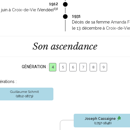
1912
(
3
)
 juin à
Croix-de-Vie
(Vendée)
1931
Décès de sa femme
Amanda Fé
le 13 décembre à
Croix-de-Vie
Son ascendance
GÉNÉRATION :
4
5
6
7
8
9
rations :
Guillaume Schmit
(1812-1873)
Joseph Cassaigne
(1797-1848)