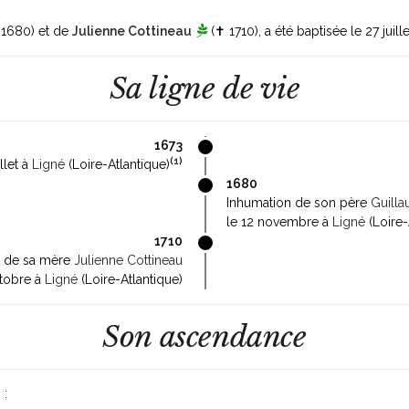
1680)
et de
Julienne Cottineau
(✝ 1710)
, a été baptisée le 27 juil
Sa ligne de vie
1673
(
1
)
llet à
Ligné
(Loire-Atlantique)
1680
Inhumation de son père
Guill
le 12 novembre à
Ligné
(Loire-
1710
n de sa mère
Julienne Cottineau
ctobre à
Ligné
(Loire-Atlantique)
Son ascendance
 :