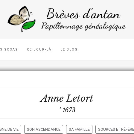
ES SOSAS
CE JOUR-LÀ
LE BLOG
Anne
Letort
° 1673
GNE DE VIE
SON ASCENDANCE
SA FAMILLE
SOURCES ET RÉFÉR