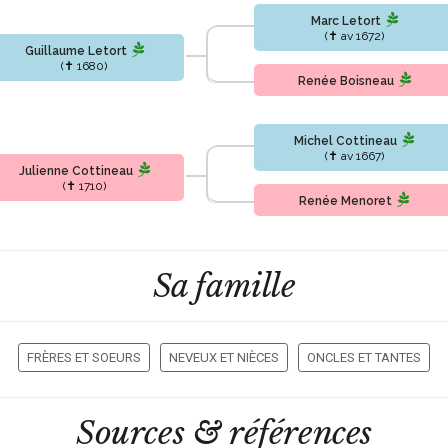
Marc Letort
(✝ av 1672)
Guillaume Letort
(✝ 1680)
Renée Boisneau
Michel Cottineau
(✝ av 1667)
Julienne Cottineau
(✝ 1710)
Renée Menoret
Sa famille
FRÈRES ET SOEURS
NEVEUX ET NIÈCES
ONCLES ET TANTES
Sources & références