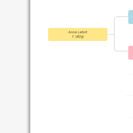
Anne Letort
(° 1673)