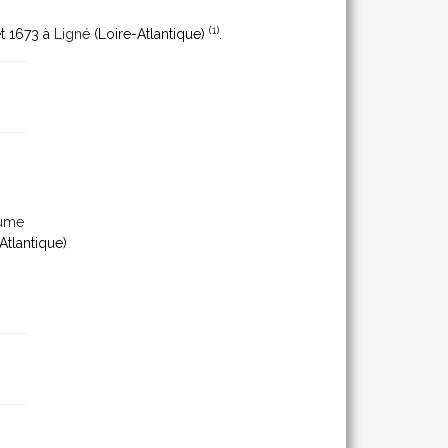
(
1
)
let 1673 à
Ligné
(Loire-Atlantique)
.
aume
Atlantique)