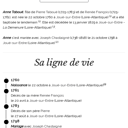
Anne Taboué
, fille de
Pierre Taboué
(1725-1783)
et de
Renée François
(1725-
(
1
)
1761)
, est née le 22 octobre 1760 à
Joué-sur-Erdre
(Loire-Atlantique)
et a été
(
1
)
baptisée le lendemain
. Elle est décédée le 13 janvier 1829 à
Joué-sur-Erdre
-
(
3
)
La Demenure
(Loire-Atlantique)
.
Anne
s'est mariée avec
Joseph Chastaigné
(1738-1818)
le 21 octobre 1798 à
(
2
)
Joué-sur-Erdre
(Loire-Atlantique)
Sa ligne de vie
1760
(
1
)
Naissance
le 22 octobre à
Joué-sur-Erdre
(Loire-Atlantique)
1761
Décès de sa mère
Renée François
le 20 avril à
Joué-sur-Erdre
(Loire-Atlantique)
1783
Décès de son père
Pierre
le 27 août à
Joué-sur-Erdre
(Loire-Atlantique)
1798
Mariage
avec
Joseph Chastaigné