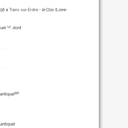
1856 à
Trans-sur-Erdre
-
le Clos
(Loire-
(
4
)
que)
, dont :
(
2
)
lantique)
lantique)