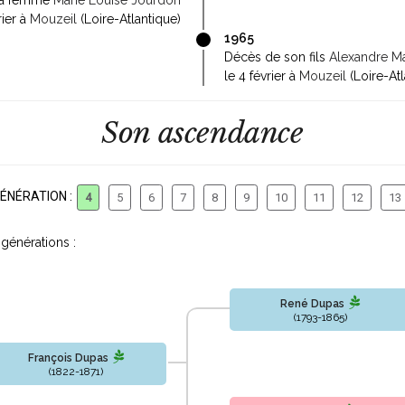
sa femme
Marie Louise Jourdon
rier à
Mouzeil
(Loire-Atlantique)
1965
Décès de son fils
Alexandre Ma
le 4 février à
Mouzeil
(Loire-Atl
Son ascendance
ÉNÉRATION :
4
5
6
7
8
9
10
11
12
13
générations :
René Dupas
(1793-1865)
François Dupas
(1822-1871)