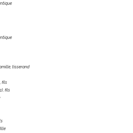
antique
antique
famille, tisserand
, fils
1)
, fils
e
ils
fille