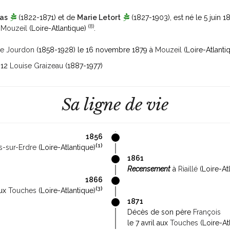
as
(1822-1871)
et de
Marie Letort
(1827-1903)
, est né le 5 juin 
(
8
)
à
Mouzeil
(Loire-Atlantique)
.
se Jourdon
(1858-1928)
le 16 novembre 1879 à
Mouzeil
(Loire-Atlanti
1912
Louise Graizeau
(1887-1977)
Sa ligne de vie
1856
(
1
)
s-sur-Erdre
(Loire-Atlantique)
1861
Recensement
à
Riaillé
(Loire-At
1866
(
3
)
ux
Touches
(Loire-Atlantique)
1871
Décès de son père
François
le 7 avril aux
Touches
(Loire-At