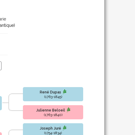
rie
antique)
René Dupas
(1763-1845)
Julienne Beloeil
(1763-1840)
Joseph Juré
(1754-1834)