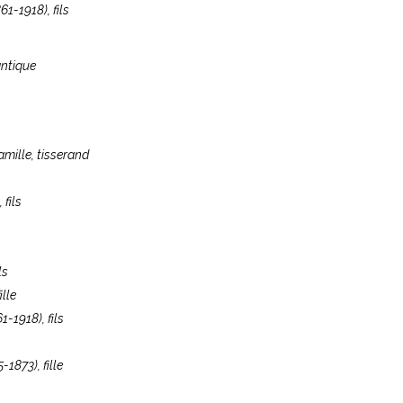
61-1918)
, fils
antique
famille, tisserand
, fils
ils
fille
61-1918)
, fils
5-1873)
, fille