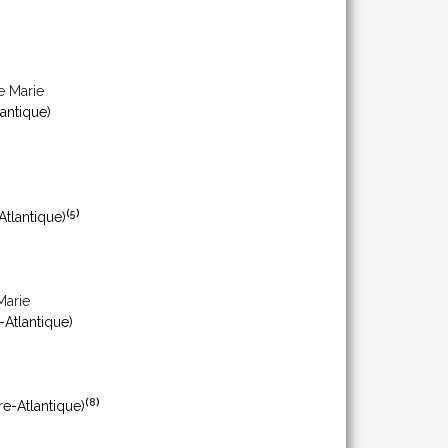
e Marie
antique)
(
5
)
Atlantique)
Marie
-Atlantique)
(
8
)
re-Atlantique)