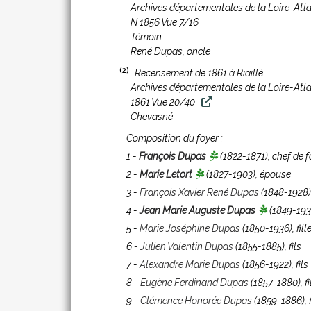
Archives départementales de la Loire-Atl
N 1856 Vue 7/16
Témoin :
René Dupas, oncle
(2)
Recensement de 1861 à Riaillé
Archives départementales de la Loire-Atl
1861 Vue 20/40
Chevasné
Composition du foyer :
1 -
François Dupas
(1822-1871)
, chef de 
2 -
Marie Letort
(1827-1903)
, épouse
3 -
François Xavier René Dupas
(1848-1928)
4 -
Jean Marie Auguste Dupas
(1849-193
5 -
Marie Joséphine Dupas
(1850-1936)
, fill
6 -
Julien Valentin Dupas
(1855-1885)
, fils
7 -
Alexandre Marie Dupas
(1856-1922)
, fils
8 -
Eugène Ferdinand Dupas
(1857-1880)
, f
9 -
Clémence Honorée Dupas
(1859-1886)
, 