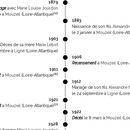
1879
age
avec
Marie Louise Jourdon
(
4
)
e à
Mouzeil
(Loire-Atlantique)
1883
Naissance de son fils
Alexandr
le 2 janvier à
Mouzeil
(Loire-Atl
1903
Décès de sa mère
Marie Letort
embre à
Ligné
(Loire-Atlantique)
1906
Recensement
à
Mouzeil
(Loire-
1911
(
6
)
t
à
Mouzeil
(Loire-Atlantique)
1912
Mariage de son fils
Alexandre 
le 24 septembre à
Ligné
(Loire
1921
(
7
)
t
à
Mouzeil
(Loire-Atlantique)
1922
Décès
le 8 mars à
Mouzeil
(Loi
1928