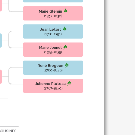
Marie Glemin
(1757-1832)
Jean Letort
(1748-1791)
Marie Jounel
(1755-1839)
René Bregeon
(1760-1846)
Julienne Ploteau
(1767-1830)
COUSINES