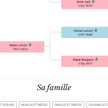
Anne Juré
(1792-1870)
Olivier Letort
(1787-1848)
Marie Letort
(1827-1903)
Marie Bregeon
(1795-1871)
Sa famille
ET SOEURS
NEVEUX ET NIÈCES
ONCLES ET TANTES
COUSINS ET 