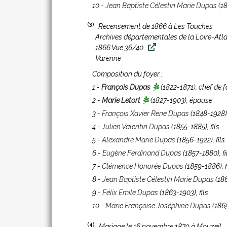
10 -
Jean Baptiste Célestin Marie Dupas
(18
(3)
Recensement de 1866 à Les Touches
Archives départementales de la Loire-Atl
1866 Vue 36/40
Varenne
Composition du foyer :
1 -
François Dupas
(1822-1871)
, chef de 
2 -
Marie Letort
(1827-1903)
, épouse
3 -
François Xavier René Dupas
(1848-1928)
4 -
Julien Valentin Dupas
(1855-1885)
, fils
5 -
Alexandre Marie Dupas
(1856-1922)
, fils
6 -
Eugène Ferdinand Dupas
(1857-1880)
, f
7 -
Clémence Honorée Dupas
(1859-1886)
, 
8 -
Jean Baptiste Célestin Marie Dupas
(18
9 -
Félix Emile Dupas
(1863-1903)
, fils
10 -
Marie Françoise Joséphine Dupas
(186
(4)
Mariage le 16 novembre 1879 à Mouzeil