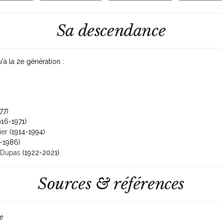
Sa descendance
'à la 2
e
génération :
77)
916-1971)
ier
(1914-1994)
-1986)
 Dupas
(1922-2021)
Sources & références
e