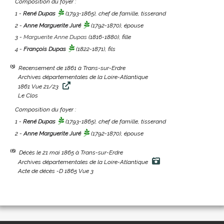
Composition du foyer :
1 -
René Dupas
(1793-1865)
, chef de famille, tisserand
2 -
Anne Marguerite Juré
(1792-1870)
, épouse
3 -
Marguerite Anne Dupas
(1816-1880)
, fille
4 -
François Dupas
(1822-1871)
, fils
(5)
Recensement de 1861 à Trans-sur-Erdre
Archives départementales de la Loire-Atlantique
1861 Vue 21/23
Le Clos
Composition du foyer :
1 -
René Dupas
(1793-1865)
, chef de famille, tisserand
2 -
Anne Marguerite Juré
(1792-1870)
, épouse
(6)
Décès le 21 mai 1865 à Trans-sur-Erdre
Archives départementales de la Loire-Atlantique
Acte de décès -D 1865 Vue 3