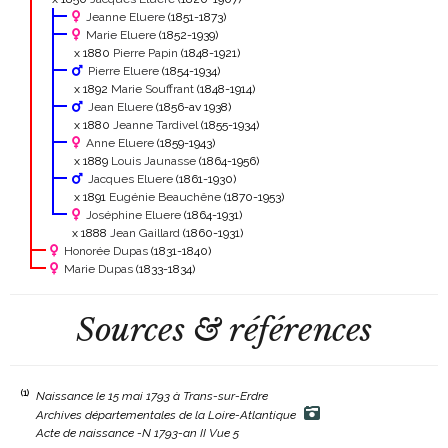
Jeanne Eluere
(1851-1873)
Marie Eluere
(1852-1939)
x 1880
Pierre Papin
(1848-1921)
Pierre Eluere
(1854-1934)
x 1892
Marie Souffrant
(1848-1914)
Jean Eluere
(1856-av 1938)
x 1880
Jeanne Tardivel
(1855-1934)
Anne Eluere
(1859-1943)
x 1889
Louis Jaunasse
(1864-1956)
Jacques Eluere
(1861-1930)
x 1891
Eugénie Beauchêne
(1870-1953)
Joséphine Eluere
(1864-1931)
x 1888
Jean Gaillard
(1860-1931)
Honorée Dupas
(1831-1840)
Marie Dupas
(1833-1834)
Sources & références
(1)
Naissance le 15 mai 1793 à Trans-sur-Erdre
Archives départementales de la Loire-Atlantique
Acte de naissance -N 1793-an II Vue 5