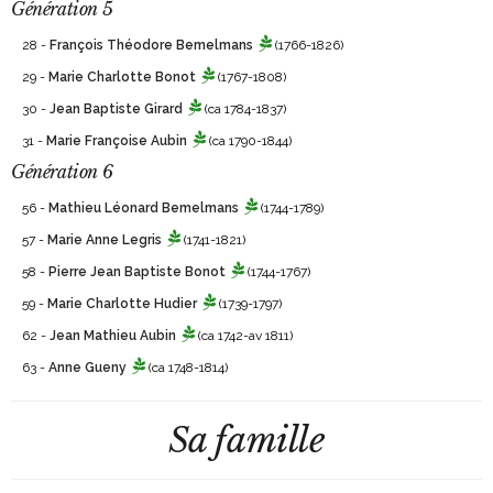
Génération 5
28 -
François Théodore Bemelmans
(1766-1826)
29 -
Marie Charlotte Bonot
(1767-1808)
30 -
Jean Baptiste Girard
(ca 1784-1837)
31 -
Marie Françoise Aubin
(ca 1790-1844)
Génération 6
56 -
Mathieu Léonard Bemelmans
(1744-1789)
57 -
Marie Anne Legris
(1741-1821)
58 -
Pierre Jean Baptiste Bonot
(1744-1767)
59 -
Marie Charlotte Hudier
(1739-1797)
62 -
Jean Mathieu Aubin
(ca 1742-av 1811)
63 -
Anne Gueny
(ca 1748-1814)
Sa famille