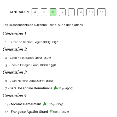
GÉNÉRATION :
4
5
6
7
8
9
10
11
Les 16 ascendants de Suzanne Rachel sur 6 générations :
Génération 1
1 -
Suzanne Rachel Bagès
(1883-1890)
Génération 2
2 -
Léon Félix Bagès
(1858-1893)
3 -
Léonie Pélagie Danel
(1860-1951)
Génération 3
6 -
Jean Honoré Danel
(1833-1861)
7 -
Sara Joséphine Bemelmans
(1834-1909)
Génération 4
14 -
Nicolas Bemelmans
(1803-1865)
15 -
Françoise Agathe Girard
(1812-1893)