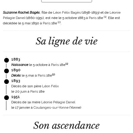
Suzanne Rachel Bagès
, fille de
Léon Félix Bagès
(1858-1893)
et de
Léonie
(
1
)
Pélagie Danel
(1860-1951)
, est née le 5 octobre 1883 à
Paris
18e
. Elle est
(
2
)
décédée le 5 mai 1890 à
Paris
18e
.
Sa ligne de vie
1883
(
1
)
Naissance
le 5 octobre à
Paris
18e
1890
(
2
)
Décès
le 5 mai à
Paris
18e
1893
Décès de son père
Léon Félix
le 20 juin à
Paris
18e
1951
Décès de sa mère
Léonie Pélagie Danel
le 17 janvier à
Coulanges-sur-Yonne
(Yonne)
Son ascendance