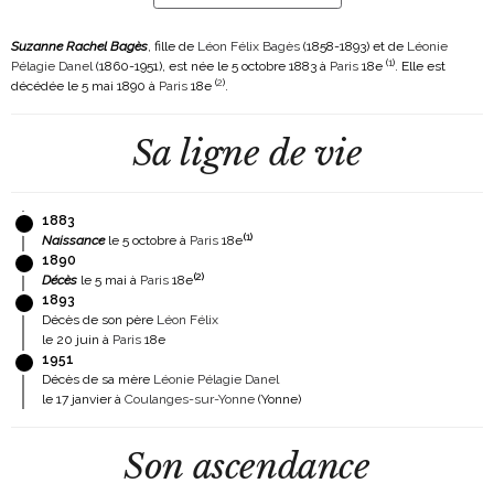
Suzanne Rachel Bagès
, fille de
Léon Félix Bagès
(1858-1893)
et de
Léonie
(
1
)
Pélagie Danel
(1860-1951)
, est née le 5 octobre 1883 à
Paris
18e
. Elle est
(
2
)
décédée le 5 mai 1890 à
Paris
18e
.
Sa ligne de vie
1883
(
1
)
Naissance
le 5 octobre à
Paris
18e
1890
(
2
)
Décès
le 5 mai à
Paris
18e
1893
Décès de son père
Léon Félix
le 20 juin à
Paris
18e
1951
Décès de sa mère
Léonie Pélagie Danel
le 17 janvier à
Coulanges-sur-Yonne
(Yonne)
Son ascendance