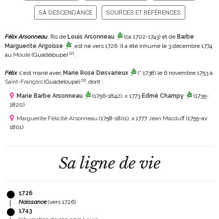
SA DESCENDANCE
SOURCES ET RÉFÉRENCES
Félix Arsonneau
, fils de
Louis Arsonneau
(ca 1702-1743)
et de
Barbe
Marguerite Argoisse
, est né vers 1726. Il a été inhumé le 3 décembre 1774
(
2
)
au
Moule
(Guadeloupe)
.
Félix
s'est marié avec
Marie Rose Desvarieux
(° 1738)
le 6 novembre 1753 à
(
1
)
Saint-François
(Guadeloupe)
, dont :
Marie Barbe Arsonneau
(1756-1842)
, x 1773
Edmé Champy
(1735-
1820)
Marguerite Félicité Arsonneau
(1758-1801)
, x 1777
Jean Macduff
(1755-av
1801)
Sa ligne de vie
1726
Naissance
(vers 1726)
1743