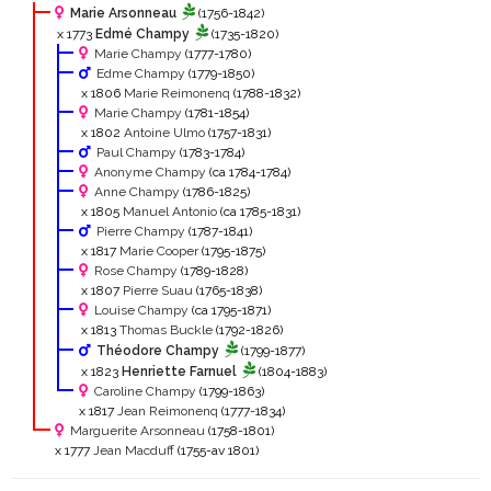
Marie Arsonneau
(1756-1842)
x 1773
Edmé Champy
(1735-1820)
Marie Champy
(1777-1780)
Edme Champy
(1779-1850)
x 1806
Marie Reimonenq
(1788-1832)
Marie Champy
(1781-1854)
x 1802
Antoine Ulmo
(1757-1831)
Paul Champy
(1783-1784)
Anonyme Champy
(ca 1784-1784)
Anne Champy
(1786-1825)
x 1805
Manuel Antonio
(ca 1785-1831)
Pierre Champy
(1787-1841)
x 1817
Marie Cooper
(1795-1875)
Rose Champy
(1789-1828)
x 1807
Pierre Suau
(1765-1838)
Louise Champy
(ca 1795-1871)
x 1813
Thomas Buckle
(1792-1826)
Théodore Champy
(1799-1877)
x 1823
Henriette Farnuel
(1804-1883)
Caroline Champy
(1799-1863)
x 1817
Jean Reimonenq
(1777-1834)
Marguerite Arsonneau
(1758-1801)
x 1777
Jean Macduff
(1755-av 1801)