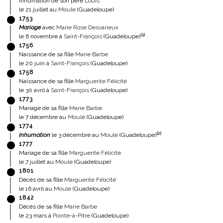
Inhumation de son père
Louis
le 21 juillet au
Moule
(Guadeloupe)
1753
Mariage
avec
Marie Rose Desvarieux
(
1
)
le 6 novembre à
Saint-François
(Guadeloupe)
1756
Naissance de sa fille
Marie Barbe
le 20 juin à
Saint-François
(Guadeloupe)
1758
Naissance de sa fille
Marguerite Félicité
le 30 avril à
Saint-François
(Guadeloupe)
1773
Mariage de sa fille
Marie Barbe
le 7 décembre au
Moule
(Guadeloupe)
1774
(
2
)
Inhumation
le 3 décembre au
Moule
(Guadeloupe)
1777
Mariage de sa fille
Marguerite Félicité
le 7 juillet au
Moule
(Guadeloupe)
1801
Décès de sa fille
Marguerite Félicité
le 16 avril au
Moule
(Guadeloupe)
1842
Décès de sa fille
Marie Barbe
le 23 mars à
Pointe-à-Pitre
(Guadeloupe)