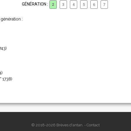
GÉNÉRATION :
2
3
4
5
6
7
génération :
743)
4)
° 1738)
© 2018-2026 Brèves d'antan. -
Contact