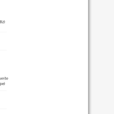
82)
erite
pe)