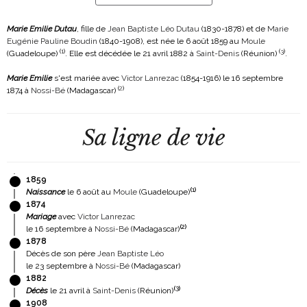
Marie Emilie Dutau
, fille de
Jean Baptiste Léo Dutau
(1830-1878)
et de
Marie
Eugénie Pauline Boudin
(1840-1908)
, est née le 6 août 1859 au
Moule
(
1
)
(
3
)
(Guadeloupe)
. Elle est décédée le 21 avril 1882 à
Saint-Denis
(Réunion)
.
Marie Emilie
s'est mariée avec
Victor Lanrezac
(1854-1916)
le 16 septembre
(
2
)
1874 à
Nossi-Bé
(Madagascar)
Sa ligne de vie
1859
(
1
)
Naissance
le 6 août au
Moule
(Guadeloupe)
1874
Mariage
avec
Victor Lanrezac
(
2
)
le 16 septembre à
Nossi-Bé
(Madagascar)
1878
Décès de son père
Jean Baptiste Léo
le 23 septembre à
Nossi-Bé
(Madagascar)
1882
(
3
)
Décès
le 21 avril à
Saint-Denis
(Réunion)
1908