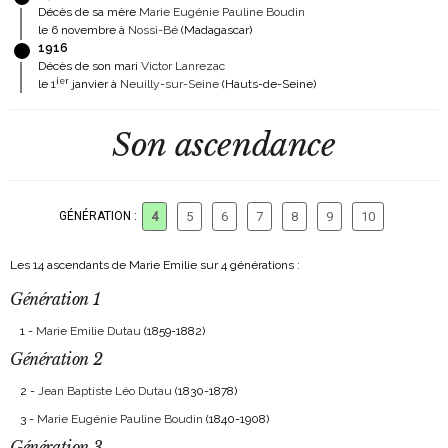
Décès de sa mère
Marie Eugénie Pauline Boudin
le 6 novembre à
Nossi-Bé
(Madagascar)
1916
Décès de son mari
Victor Lanrezac
ier
le 1
janvier à
Neuilly-sur-Seine
(Hauts-de-Seine)
Son ascendance
GÉNÉRATION :
4
5
6
7
8
9
10
Les 14 ascendants de Marie Emilie sur 4 générations :
Génération 1
1 -
Marie Emilie Dutau
(1859-1882)
Génération 2
2 -
Jean Baptiste Léo Dutau
(1830-1878)
3 -
Marie Eugénie Pauline Boudin
(1840-1908)
Génération 3