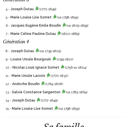
4 -
Joseph Dutau
(1772-1849)
5 -
Marie Louise Lise Sornet
(ca 1798-1855)
6 -
Jacques Eugène Emile Boudin
(ca 1809-1859)
7 -
Marie Céline Pauline Dutau
(1820-1889)
Génération 4
8 -
Joseph Dutau
(ca 1739-1805)
9 -
Louise Ursule Bourgouin
(1749-1810)
10 -
Nicolas Louis Ignace Sornet
(1756-av 1804)
11 -
Marie Ursule Lacroix
(1770-1832)
12 -
Andoche Boudin
(1764-1808)
13 -
Salvie Constance Sargenton
(ca 1785-1864)
14 -
Joseph Dutau
(1772-1849)
15 -
Marie Louise Lise Sornet
(ca 1798-1855)