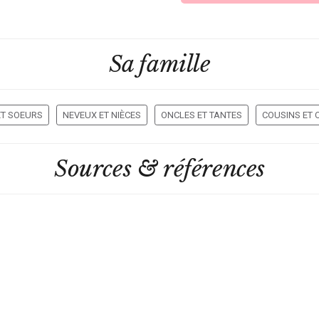
Sa famille
ET SOEURS
NEVEUX ET NIÈCES
ONCLES ET TANTES
COUSINS ET 
Sources & références