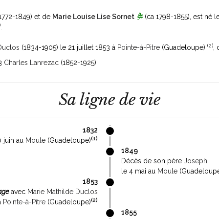
1772-1849)
et de
Marie Louise Lise Sornet
(ca 1798-1855)
, est né 
)
.
(
2
)
Duclos
(1834-1905)
le 21 juillet 1853 à
Pointe-à-Pitre
(Guadeloupe)
, 
73
Charles Lanrezac
(1852-1925)
Sa ligne de vie
1832
(
1
)
0 juin au
Moule
(Guadeloupe)
1849
Décès de son père
Joseph
le 4 mai au
Moule
(Guadeloup
1853
age
avec
Marie Mathilde Duclos
(
2
)
 à
Pointe-à-Pitre
(Guadeloupe)
1855