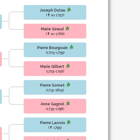
Joseph Dutau
(✝ av 1757)
Marie Giraud
(✝ av 1766)
Pierre Bourgouin
(1705-1759)
Marie Gilbert
(1719-1756)
Pierre Sornet
(1731-1815)
Anne Gagnol
(1735-1798)
Pierre Lacroix
(✝ 1795)