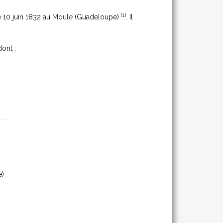
(
1
)
le 10 juin 1832 au
Moule
(Guadeloupe)
. Il
dont :
e)