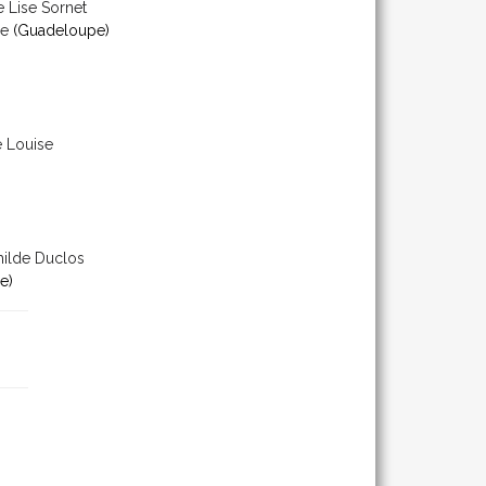
e Lise Sornet
re
(Guadeloupe)
e Louise
hilde Duclos
e)