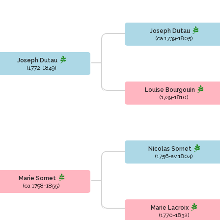
Joseph Dutau
(ca 1739-1805)
Joseph Dutau
(1772-1849)
Louise Bourgouin
(1749-1810)
Nicolas Sornet
(1756-av 1804)
Marie Sornet
(ca 1798-1855)
Marie Lacroix
(1770-1832)