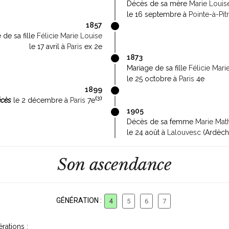
Décès de sa mère
Marie Louis
le 16 septembre à
Pointe-à-Pit
1857
 de sa fille
Félicie Marie Louise
le 17 avril à
Paris
ex 2e
1873
Mariage de sa fille
Félicie Mari
le 25 octobre à
Paris
4e
1899
(
3
)
cès
le 2 décembre à
Paris
7e
1905
Décès de sa femme
Marie Mat
le 24 août à
Lalouvesc
(Ardèch
Son ascendance
GÉNÉRATION :
4
5
6
7
rations :