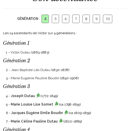
GÉNÉRATION :
4
5
6
7
8
9
10
Les 14 ascendants de Victor sur 4 générations :
Génération 1
1 -
Victor Dutau
(1863-1883)
Génération 2
2 -
Jean Baptiste Léo Dutau
(1830-1878)
3 -
Marie Eugénie Pauline Boudin
(1840-1908)
Génération 3
4 -
Joseph Dutau
(1772-1849)
5 -
Marie Louise Lise Sornet
(ca 1798-1855)
6 -
Jacques Eugène Emile Boudin
(ca 1809-1859)
7 -
Marie Céline Pauline Dutau
(1820-1889)
Génération 4