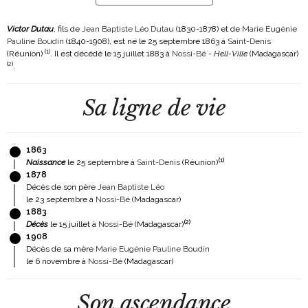
Victor Dutau
, fils de
Jean Baptiste Léo Dutau
(1830-1878)
et de
Marie Eugénie
Pauline Boudin
(1840-1908)
, est né le 25 septembre 1863 à
Saint-Denis
(
1
)
(Réunion)
. Il est décédé le 15 juillet 1883 à
Nossi-Bé
-
Hell-Ville
(Madagascar)
(
2
)
.
Sa ligne de vie
1863
(
1
)
Naissance
le 25 septembre à
Saint-Denis
(Réunion)
1878
Décès de son père
Jean Baptiste Léo
le 23 septembre à
Nossi-Bé
(Madagascar)
1883
(
2
)
Décès
le 15 juillet à
Nossi-Bé
(Madagascar)
1908
Décès de sa mère
Marie Eugénie Pauline Boudin
le 6 novembre à
Nossi-Bé
(Madagascar)
Son ascendance