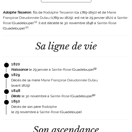
Adolphe Tesseron
, fils de
Rodolphe Tesseron
(ca 1789-1850)
et de
Marie
Françoise Dieudonnée Dutau
(1789-av 1829)
, est né le 29 janvier 1820 à
Sainte-
(
1
)
Rose
(Guadeloupe)
. Il est décédé le 30 novembre 1848 à
Sainte-Rose
(
2
)
(Guadeloupe)
.
Sa ligne de vie
1820
(
1
)
Naissance
le 29 janvier à
Sainte-Rose
(Guadeloupe)
1829
Décès de sa mère
Marie Françoise Dieudonnée Dutau
(avant 1829)
1848
(
2
)
Décès
le 30 novembre à
Sainte-Rose
(Guadeloupe)
1850
Décès de son père
Rodolphe
le 29 novembre à
Sainte-Rose
(Guadeloupe)
Son ascendance