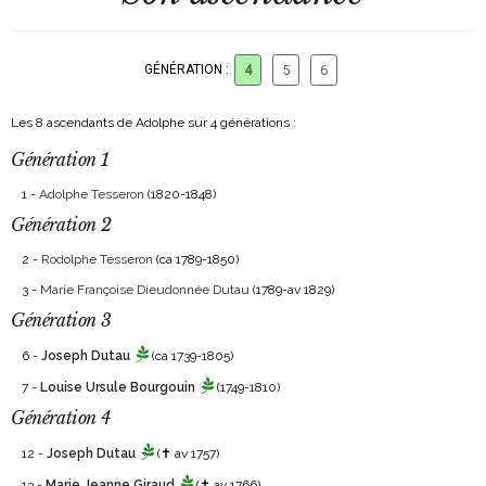
GÉNÉRATION :
4
5
6
Les 8 ascendants de Adolphe sur 4 générations :
Génération 1
1 -
Adolphe Tesseron
(1820-1848)
Génération 2
2 -
Rodolphe Tesseron
(ca 1789-1850)
3 -
Marie Françoise Dieudonnée Dutau
(1789-av 1829)
Génération 3
6 -
Joseph Dutau
(ca 1739-1805)
7 -
Louise Ursule Bourgouin
(1749-1810)
Génération 4
12 -
Joseph Dutau
(✝ av 1757)
13 -
Marie Jeanne Giraud
(✝ av 1766)