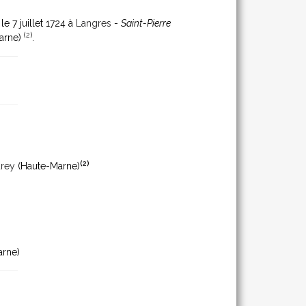
 le 7 juillet 1724 à
Langres
-
Saint-Pierre
(
2
)
arne)
.
(
2
)
drey
(Haute-Marne)
rne)