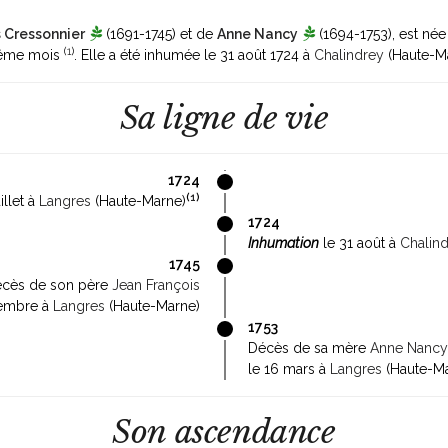
 Cressonnier
(1691-1745)
et de
Anne Nancy
(1694-1753)
, est née
(
1
)
 même mois
. Elle a été inhumée le 31 août 1724 à
Chalindrey
(Haute-M
Sa ligne de vie
1724
(
1
)
illet à
Langres
(Haute-Marne)
1724
Inhumation
le 31 août à
Chalin
1745
cès de son père
Jean François
cembre à
Langres
(Haute-Marne)
1753
Décès de sa mère
Anne Nancy
le 16 mars à
Langres
(Haute-Ma
Son ascendance