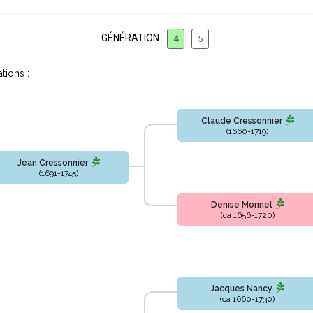
GÉNÉRATION :
4
5
tions :
Claude Cressonnier
(1660-1719)
Jean Cressonnier
(1691-1745)
Denise Monnel
(ca 1656-1720)
Jacques Nancy
(ca 1660-1730)