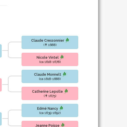
Claude Cressonnier
(✝ 1688)
Nicole Vintel
(ca 1618-1678)
Claude Monnelt
(ca 1618-1688)
Catherine Lepolle
(✝ 1675)
Edmé Nancy
(ca 1639-1692)
Jeanne Poisse