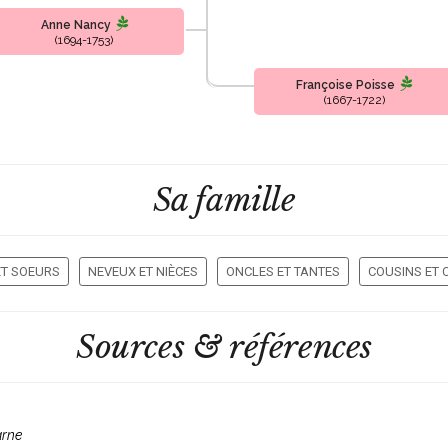
Anne Nancy
(1694-1753)
Françoise Poisse
(1667-1722)
Sa famille
ET SOEURS
NEVEUX ET NIÈCES
ONCLES ET TANTES
COUSINS ET 
Sources & références
arne