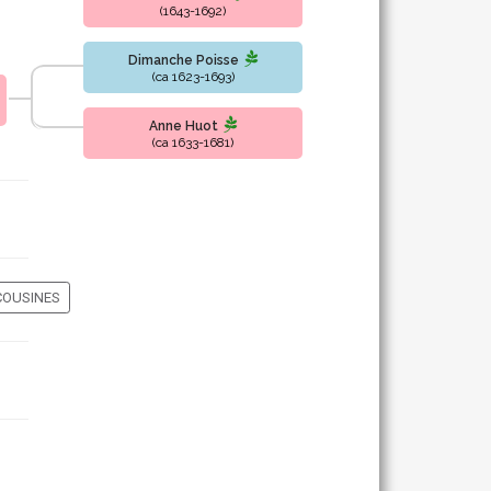
(1643-1692)
Dimanche Poisse
(ca 1623-1693)
Anne Huot
(ca 1633-1681)
COUSINES