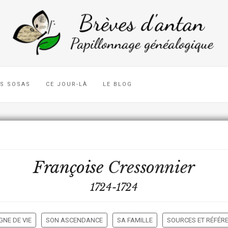
ES SOSAS
CE JOUR-LÀ
LE BLOG
Françoise
Cressonnier
1724-1724
GNE DE VIE
SON ASCENDANCE
SA FAMILLE
SOURCES ET RÉFÉR