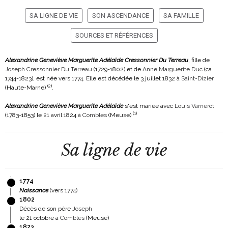
SA LIGNE DE VIE
SON ASCENDANCE
SA FAMILLE
SOURCES ET RÉFÉRENCES
Alexandrine Geneviève Marguerite Adélaïde Cressonnier Du Terreau
, fille de
Joseph Cressonnier Du Terreau
(1729-1802)
et de
Anne Marguerite Duc
(ca
1744-1823)
, est née vers 1774. Elle est décédée le 3 juillet 1832 à
Saint-Dizier
(
2
)
(Haute-Marne)
.
Alexandrine Geneviève Marguerite Adélaïde
s'est mariée avec
Louis Varnerot
(
1
)
(1783-1853)
le 21 avril 1824 à
Combles
(Meuse)
Sa ligne de vie
1774
Naissance
(vers 1774)
1802
Décès de son père
Joseph
le 21 octobre à
Combles
(Meuse)
1823