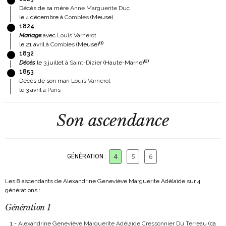
Décès de sa mère
Anne Marguerite Duc
le 4 décembre à
Combles
(Meuse)
1824
Mariage
avec
Louis Varnerot
(
1
)
le 21 avril à
Combles
(Meuse)
1832
(
2
)
Décès
le 3 juillet à
Saint-Dizier
(Haute-Marne)
1853
Décès de son mari
Louis Varnerot
le 3 avril à
Paris
Son ascendance
GÉNÉRATION :
4
5
6
Les 8 ascendants de Alexandrine Geneviève Marguerite Adélaïde sur 4
générations :
Génération 1
1 -
Alexandrine Geneviève Marguerite Adélaïde Cressonnier Du Terreau
(ca