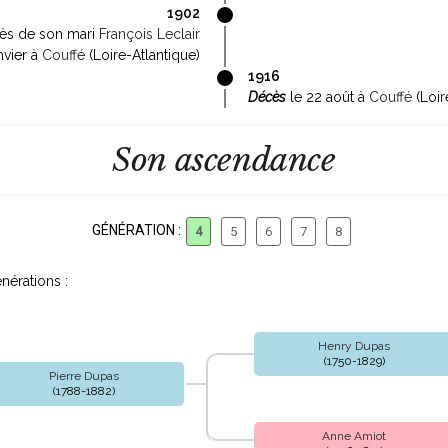
1902
ès de son mari
François Leclair
anvier à
Couffé
(Loire-Atlantique)
1916
Décès
le 22 août à
Couffé
(Loir
Son ascendance
GÉNÉRATION :
4
5
6
7
8
nérations :
Henry Dupas
(1750-1829)
Pierre Dupas
(1788-1882)
Anne Amiot