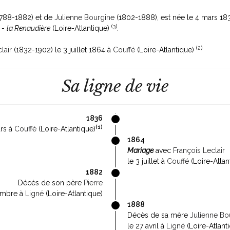
788-1882)
et de
Julienne Bourgine
(1802-1888)
, est née le 4 mars 1
(
3
)
-
la Renaudière
(Loire-Atlantique)
.
(
2
)
lair
(1832-1902)
le 3 juillet 1864 à
Couffé
(Loire-Atlantique)
Sa ligne de vie
1836
(
1
)
rs à
Couffé
(Loire-Atlantique)
1864
Mariage
avec
François Leclair
le 3 juillet à
Couffé
(Loire-Atlan
1882
Décès de son père
Pierre
embre à
Ligné
(Loire-Atlantique)
1888
Décès de sa mère
Julienne Bo
le 27 avril à
Ligné
(Loire-Atlant