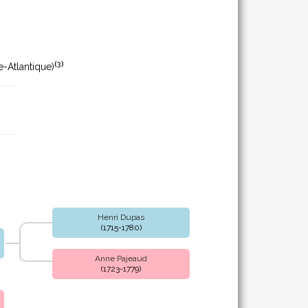
(
3
)
e-Atlantique)
Henri Dupas
(1715-1780)
Anne Pajeaud
(1723-1779)