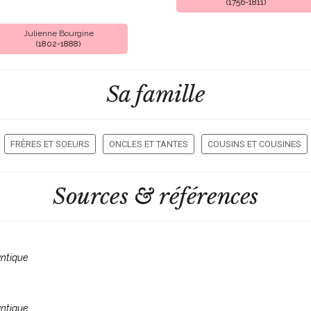
(1756-1811)
Julienne Bourgine
(1802-1888)
Sa famille
FRÈRES ET SOEURS
ONCLES ET TANTES
COUSINS ET COUSINES
Sources & références
antique
antique