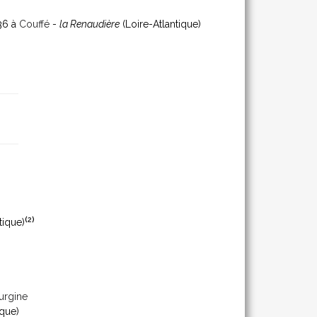
836 à
Couffé
-
la Renaudière
(Loire-Atlantique)
(
2
)
tique)
urgine
ique)