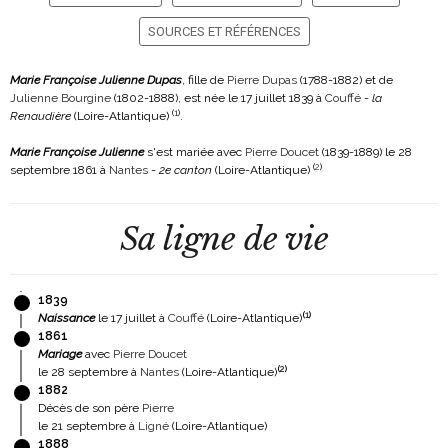
SOURCES ET RÉFÉRENCES
Marie Françoise Julienne Dupas
, fille de
Pierre Dupas
(1788-1882)
et de
Julienne Bourgine
(1802-1888)
, est née le 17 juillet 1839 à
Couffé
-
la
(
1
)
Renaudière
(Loire-Atlantique)
.
Marie Françoise Julienne
s'est mariée avec
Pierre Doucet
(1839-1889)
le 28
(
2
)
septembre 1861 à
Nantes
-
2e canton
(Loire-Atlantique)
Sa ligne de vie
1839
(
1
)
Naissance
le 17 juillet à
Couffé
(Loire-Atlantique)
1861
Mariage
avec
Pierre Doucet
(
2
)
le 28 septembre à
Nantes
(Loire-Atlantique)
1882
Décès de son père
Pierre
le 21 septembre à
Ligné
(Loire-Atlantique)
1888