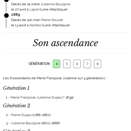
Décès de sa mère
Julienne Bourgine
le 27 avril à
Ligné
(Loire-Atlantique)
1889
Décès de son mari
Pierre Doucet
le 13 août à
Nantes
(Loire-Atlantique)
Son ascendance
GÉNÉRATION :
4
5
6
7
8
Les 6 ascendants de Marie Françoise Julienne sur 4 générations :
Génération 1
1 -
Marie Françoise Julienne Dupas
(° 1839)
Génération 2
2 -
Pierre Dupas
(1788-1882)
3 -
Julienne Bourgine
(1802-1888)