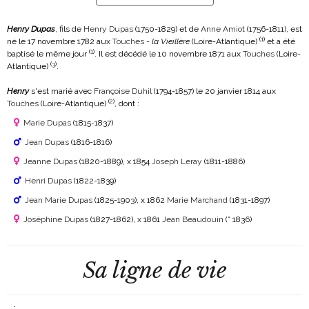
Henry Dupas
, fils de
Henry Dupas
(1750-1829)
et de
Anne Amiot
(1756-1811)
, est
(
1
)
né le 17 novembre 1782 aux
Touches
-
la Vieillère
(Loire-Atlantique)
et a été
(
1
)
baptisé le même jour
. Il est décédé le 10 novembre 1871 aux
Touches
(Loire-
(
3
)
Atlantique)
.
Henry
s'est marié avec
Françoise Duhil
(1794-1857)
le 20 janvier 1814 aux
(
2
)
Touches
(Loire-Atlantique)
, dont :
Marie Dupas
(1815-1837)
Jean Dupas
(1816-1816)
Jeanne Dupas
(1820-1889)
, x 1854
Joseph Leray
(1811-1886)
Henri Dupas
(1822-1839)
Jean Marie Dupas
(1825-1903)
, x 1862
Marie Marchand
(1831-1897)
Joséphine Dupas
(1827-1862)
, x 1861
Jean Beaudouin
(° 1836)
Sa ligne de vie