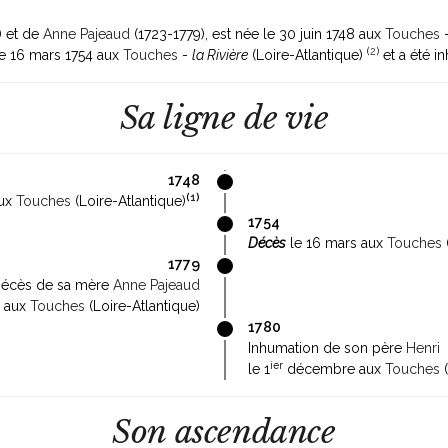
)
et de
Anne Pajeaud
(1723-1779)
, est née le 30 juin 1748 aux
Touches
(
2
)
le 16 mars 1754 aux
Touches
-
la Rivière
(Loire-Atlantique)
et a été 
Sa ligne de vie
1748
(
1
)
aux
Touches
(Loire-Atlantique)
1754
Décès
le 16 mars aux
Touches
1779
écès de sa mère
Anne Pajeaud
r aux
Touches
(Loire-Atlantique)
1780
Inhumation de son père
Henri
ier
le 1
décembre aux
Touches
(
Son ascendance