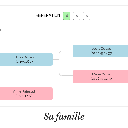
GÉNÉRATION :
4
5
6
 :
Louis Dupas
(ca 1679-1755)
Henri Dupas
(1715-1780)
Marie Caillé
(ca 1679-1759)
Anne Pajeaud
(1723-1779)
Sa famille