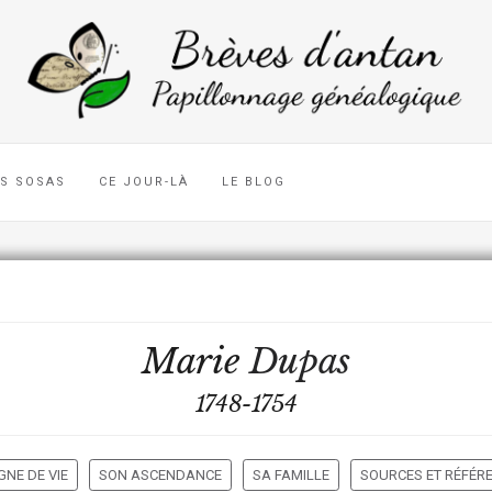
ES SOSAS
CE JOUR-LÀ
LE BLOG
Marie
Dupas
1748-1754
GNE DE VIE
SON ASCENDANCE
SA FAMILLE
SOURCES ET RÉFÉR