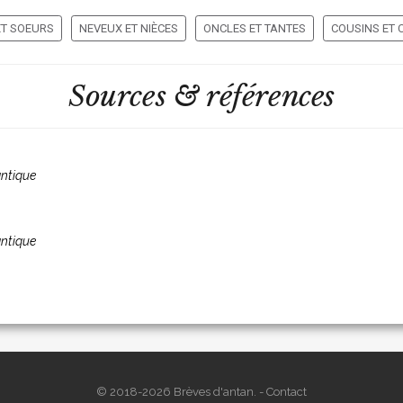
ET SOEURS
NEVEUX ET NIÈCES
ONCLES ET TANTES
COUSINS ET 
Sources & références
antique
antique
© 2018-2026 Brèves d'antan. -
Contact