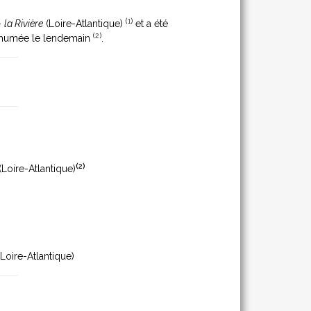
(
1
)
-
la Rivière
(Loire-Atlantique)
et a été
(
2
)
inhumée le lendemain
.
(
2
)
(Loire-Atlantique)
Loire-Atlantique)