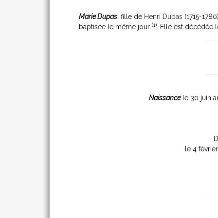
Marie Dupas
, fille de
Henri Dupas
(1715-1780
(
1
)
baptisée le même jour
. Elle est décédée 
Naissance
le 30 juin 
D
le 4 févrie