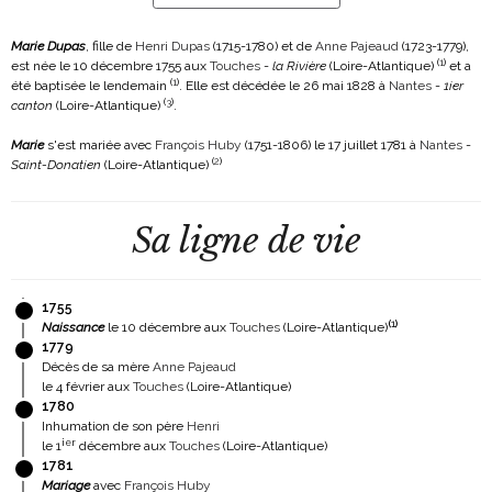
Marie Dupas
, fille de
Henri Dupas
(1715-1780)
et de
Anne Pajeaud
(1723-1779)
,
(
1
)
est née le 10 décembre 1755 aux
Touches
-
la Rivière
(Loire-Atlantique)
et a
(
1
)
été baptisée le lendemain
. Elle est décédée le 26 mai 1828 à
Nantes
-
1ier
(
3
)
canton
(Loire-Atlantique)
.
Marie
s'est mariée avec
François Huby
(1751-1806)
le 17 juillet 1781 à
Nantes
-
(
2
)
Saint-Donatien
(Loire-Atlantique)
Sa ligne de vie
1755
(
1
)
Naissance
le 10 décembre aux
Touches
(Loire-Atlantique)
1779
Décès de sa mère
Anne Pajeaud
le 4 février aux
Touches
(Loire-Atlantique)
1780
Inhumation de son père
Henri
ier
le 1
décembre aux
Touches
(Loire-Atlantique)
1781
Mariage
avec
François Huby