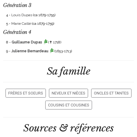
Génération 3
4 -
Louis Dupas
(ca 1679-1755)
5 -
Marie Caillé
(ca 1679-1759)
Génération 4
8 -
Guillaume Dupas
(✝ 1718)
9 -
Julienne Bernardeau
(1653-1713)
Sa famille
FRÈRES ET SOEURS
NEVEUX ET NIÈCES
ONCLES ET TANTES
COUSINS ET COUSINES
Sources & références