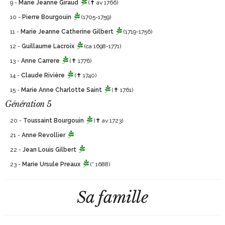
9 -
Marie Jeanne Giraud
(✝ av 1766)
10 -
Pierre Bourgouin
(1705-1759)
11 -
Marie Jeanne Catherine Gilbert
(1719-1756)
12 -
Guillaume Lacroix
(ca 1698-1771)
13 -
Anne Carrere
(✝ 1776)
14 -
Claude Rivière
(✝ 1740)
15 -
Marie Anne Charlotte Saint
(✝ 1761)
Génération 5
20 -
Toussaint Bourgouin
(✝ av 1723)
21 -
Anne Revollier
22 -
Jean Louis Gilbert
23 -
Marie Ursule Preaux
(° 1688)
Sa famille