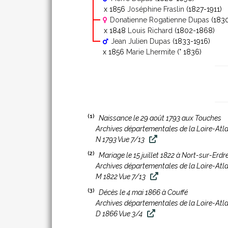
x 1856
Joséphine Fraslin
(1827-1911)
Donatienne Rogatienne Dupas
(1830
x 1848
Louis Richard
(1802-1868)
Jean Julien Dupas
(1833-1916)
x 1856
Marie Lhermite
(° 1836)
(1)
Naissance le 29 août 1793 aux Touches
Archives départementales de la Loire-Atl
N 1793 Vue 7/13
(2)
Mariage le 15 juillet 1822 à Nort-sur-Erdr
Archives départementales de la Loire-Atl
M 1822 Vue 7/13
(3)
Décès le 4 mai 1866 à Couffé
Archives départementales de la Loire-Atl
D 1866 Vue 3/4