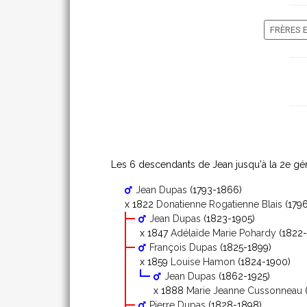
FRÈRES 
Les 6 descendants de Jean jusqu'à la 2
e
gén
Jean Dupas
(1793-1866)
x 1822
Donatienne Rogatienne Blais
(1796
Jean Dupas
(1823-1905)
x 1847
Adélaïde Marie Pohardy
(1822-
François Dupas
(1825-1899)
x 1859
Louise Hamon
(1824-1900)
Jean Dupas
(1862-1925)
x 1888
Marie Jeanne Cussonneau
Pierre Dupas
(1828-1898)