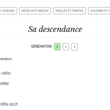
ET SOEURS
NEVEUX ET NIÈCES
ONCLES ET TANTES
COUSINS ET 
Sa descendance
GÉNÉRATION :
2
3
4
ération :
-1865)
1889)
(1869-1937)