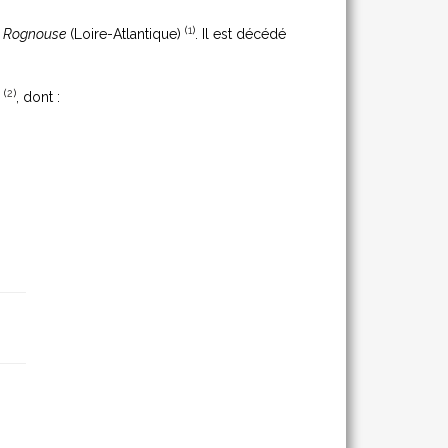
(
1
)
a Rognouse
(Loire-Atlantique)
. Il est décédé
(
2
)
)
, dont :