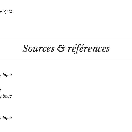
-1910)
Sources & références
antique
e
antique
antique