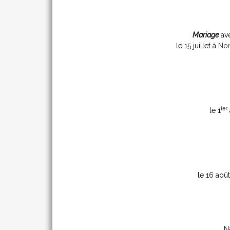
Mariage
av
le 15 juillet à
Nor
ier
le 1
le 16 aoû
N