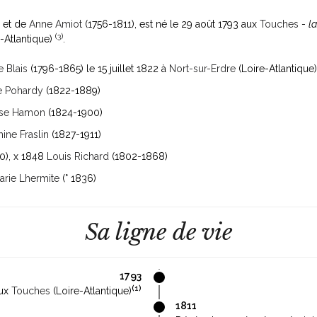
et de
Anne Amiot
(1756-1811)
, est né le 29 août 1793 aux
Touches
-
l
(
3
)
-Atlantique)
.
 Blais
(1796-1865)
le 15 juillet 1822 à
Nort-sur-Erdre
(Loire-Atlantique
e Pohardy
(1822-1889)
ise Hamon
(1824-1900)
ine Fraslin
(1827-1911)
0)
, x 1848
Louis Richard
(1802-1868)
arie Lhermite
(° 1836)
Sa ligne de vie
1793
(
1
)
aux
Touches
(Loire-Atlantique)
1811