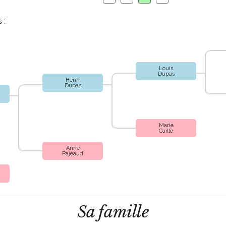
 :
Louis
Dupas
Henri
Dupas
Marie
Caillé
Anne
Pajeaud
Sa famille