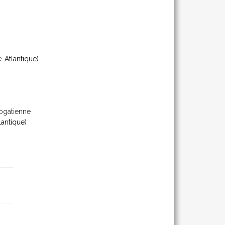
e-Atlantique)
ogatienne
lantique)