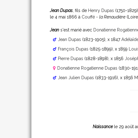
Jean Dupas
, fils de
Henry Dupas
(1750-1829)
le 4 mai 1866 à
Couffé
-
la Renaudière
(Loire
Jean
s'est marié avec
Donatienne Rogatienne
Jean Dupas
(1823-1905)
, x 1847
Adélaïd
François Dupas
(1825-1899)
, x 1859
Lou
Pierre Dupas
(1828-1898)
, x 1856
Joséph
Donatienne Rogatienne Dupas
(1830-191
Jean Julien Dupas
(1833-1916)
, x 1856
M
Naissance
le 29 août 