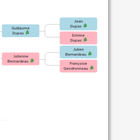
Jean
Dupas
Guillaume
Dupas
Ermine
Dupas
Julien
Bernardeau
Julienne
Bernardeau
Françoise
Gendronneau