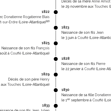
Décès de sa mère
Anne Amiot
le 29 novembre aux
Touches
(
1822
ec
Donatienne Rogatienne Blais
(
2
)
t-sur-Erdre
(Loire-Atlantique)
1823
Naissance de son fils
Jean
le 3 juin à
Couffé
(Loire-Atlanti
1825
Naissance de son fils
François
août à
Couffé
(Loire-Atlantique)
1828
Naissance de son fils
Pierre
le 22 janvier à
Couffé
(Loire-Atl
1829
Décès de son père
Henry
t aux
Touches
(Loire-Atlantique)
1830
Naissance de sa fille
Donatienn
ier
le 1
septembre à
Couffé
(Loir
1833
aissance de son fils
Jean Julien