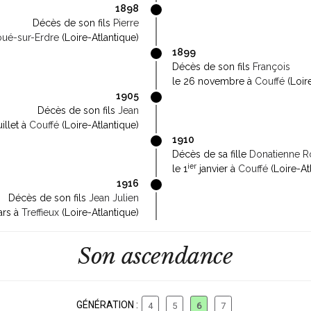
1898
Décès de son fils
Pierre
oué-sur-Erdre
(Loire-Atlantique)
1899
Décès de son fils
François
le 26 novembre à
Couffé
(Loir
1905
Décès de son fils
Jean
uillet à
Couffé
(Loire-Atlantique)
1910
Décès de sa fille
Donatienne R
ier
le 1
janvier à
Couffé
(Loire-At
1916
Décès de son fils
Jean Julien
ars à
Treffieux
(Loire-Atlantique)
Son ascendance
GÉNÉRATION :
4
5
6
7