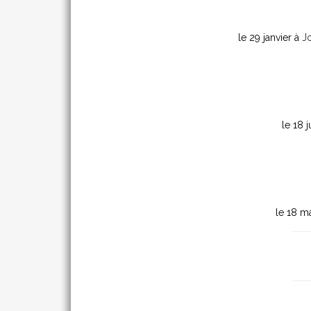
le 29 janvier à
J
le 18 j
le 18 m